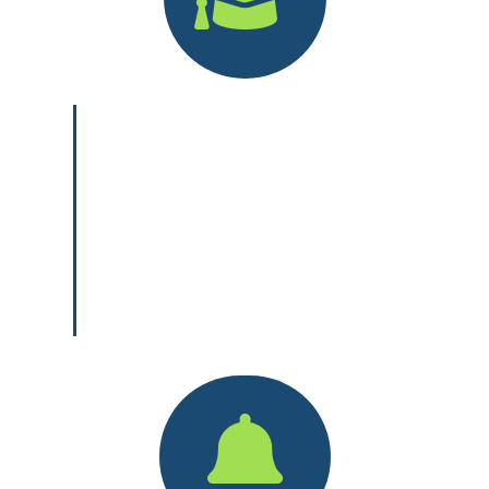
Fachkraft für Lagerlogistik i. d. R. 3
Jahre, Verkürzung auf 2,5 Jahre, bei
guten Leistungen.
Fachkraft für Lagerlogistik für
Fachlageristen mit abgeschlossener
Ausbildung: 1 Aufbaujahr
