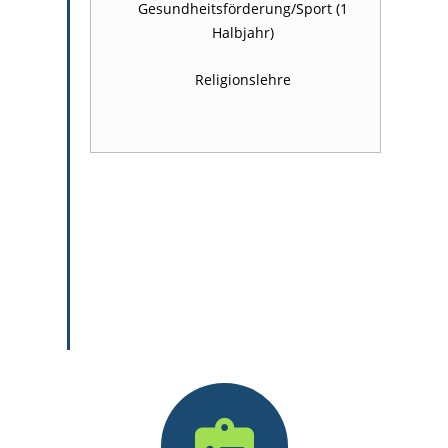
Gesundheitsförderung/Sport (1
Halbjahr)
Religionslehre
Außerdem wird im 2. und 3. Lehrjahr
jeweils eine Wochenstunde als
Selbstlernstunde angeboten. Hier
arbeiten die Auszubildenden
eigenständig an projektorientierten
Aufgabenstellungen.