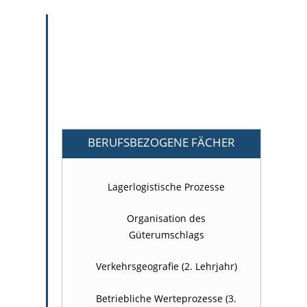
Der Unterricht findet an zwei
Wochentagen statt und dauert i. d. R.
6 Unterrichtsstunden. Die Schultage
variieren zwischen den einzelnen
Ausbildungsjahren.
BERUFSBEZOGENE FÄCHER
Lagerlogistische Prozesse
Organisation des
Güterumschlags
Verkehrsgeografie (2. Lehrjahr)
Betriebliche Werteprozesse (3.