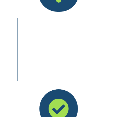
Fachkräfte für Lagerlogistik nehmen
Güter an, kontrollieren und lagern sie
sachgerecht. Sie stellen Lieferungen
und Tourenpläne zusammen,
verladen und versenden Güter.
Außerdem wirken sie bei der
Optimierung logistischer Prozesse
mit. Stellenangebote: in Unternehmen
nahezu aller Wirtschaftsbereiche.
