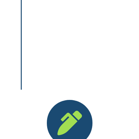
das Thema Ladungssicherung wird
praxisorientiert mit spezieller
Trainingsausrüstung und
Schulungsmaterial behandelt
In Kooperation mit der DASA in
Dortmund nehmen die
Auszubildenden an einem
Workshop „innerbetrieblicher
Transport“ teil.
enger Praxisbezug durch Besuch
verschiedener Logistikunternehmen
