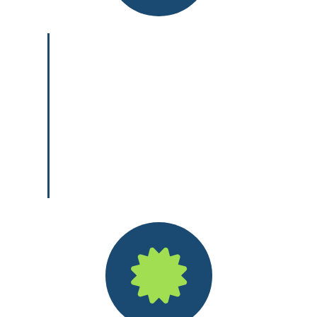
Nach der Hälfte der Ausbildung legen
die Auszubildenden eine schriftliche
und eine praktische Zwischenprüfung
vor der IHK ab. Die Ergebnisse werden
jeweils zu 50 % gewichtet. Die
Abschlussprüfung wird vor der IHK in
der Regel nach 3 Jahren ebenfalls
schriftlich und praktisch abgelegt.
Auch diese Bewertung der Ergebnisse
erfolgt jeweils zu 50 % zwischen
Theorie und Praxis.
