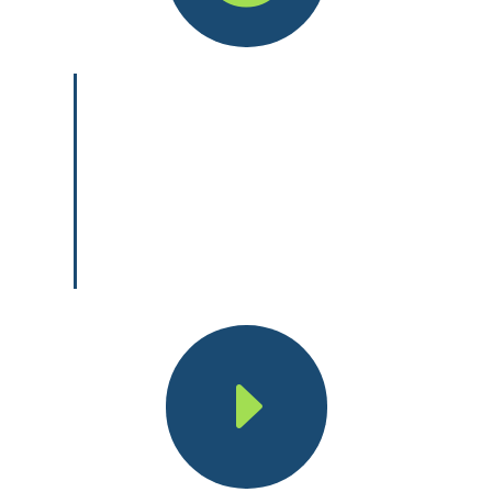
Erfüllung der Vollzeitschulpflicht
(i. d. R. Hauptschulabschluss Klasse
9 oder 10 erforderlich)
Berufsausbildungsvertrag
(die Anmeldung bei der IHK erfolgt
über die Ausbildungsbetriebe)
E