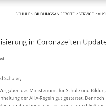
SCHULE
BILDUNGSANGEBOTE
SERVICE
AUS
lisierung in Coronazeiten Updat
zed
nd Schüler,
 Vorgaben des Ministeriums für Schule und Bildun
inhaltung der AHA-Regeln gut gestartet. Dennoch
gten damit rechnen, dass es erneut zu Schließung