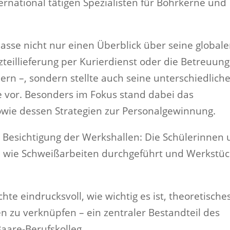
ternational tätigen Spezialisten für Bohrkerne und
sse nicht nur einen Überblick über seine global
tzteillieferung per Kurierdienst oder die Betreuung
ern –, sondern stellte auch seine unterschiedlich
 vor. Besonders im Fokus stand dabei das
owie dessen Strategien zur Personalgewinnung.
e Besichtigung der Werkshallen: Die Schülerinnen
n, wie Schweißarbeiten durchgeführt und Werkstü
hte eindrucksvoll, wie wichtig es ist, theoretische
n zu verknüpfen – ein zentraler Bestandteil des
aare-Berufskolleg.