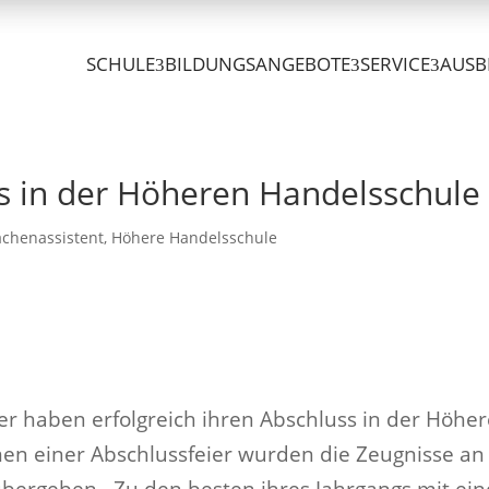
SCHULE
BILDUNGSANGEBOTE
SERVICE
AUSB
ss in der Höheren Handelsschule
chenassistent
,
Höhere Handelsschule
er haben erfolgreich ihren Abschluss in der Höhe
en einer Abschlussfeier wurden die Zeugnisse an
bergeben . Zu den besten ihres Jahrgangs mit ei